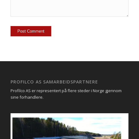
PROFILCO AS SAMARBEIDSPARTNERE
Profilco AS er representert på flere steder i Norge gjennom
sine forhandlere.