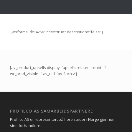
[wpforms id="4256" title="true" description="false"]
[av_product_upsells display='upsells related' count='4'
wc_prod_visible='' av_uid='av-2acrcv']
PROFILCO AS SAMARBEIDSPARTNERE
Profilco AS er representert på flere steder i Norge gjennom
sine forhandlere.