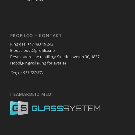
PROFILCO – KONTAKT
Ring oss: +47 483 19 242
E-post: post@profilco.no
Besøksadresse utstilling: Skjelfossveien 30, 1827
Hobøl,Ringvoll (Ring for avtale)
Org nr 913 780 671
I SAMARBEID MED: