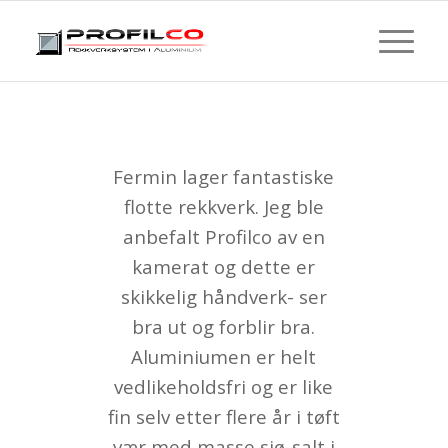
De forstod hva jeg ville ha. Supert
Fermin lager fantastiske
utført. Kom den dagen de sa.
flotte rekkverk. Jeg ble
Jeg er så fornøyd. Alle skryter av
anbefalt Profilco av en
den flotte inngangen og verandaen
kamerat og dette er
vi har fått. Og når de kommer inn
og ser trappenedgangen blir det
skikkelig håndverk- ser
bare skryt. Og vi som bor i huset vi
bra ut og forblir bra.
er så glade vi valgte dere . Vi bor
Aluminiumen er helt
nærme og det var en selvfølge å
støtte ett lokalt firma.
vedlikeholdsfri og er like
Blide hyggelige og raske arbeidere.
fin selv etter flere år i tøft
Firmaet holder til i Hobøl og jeg
vær med masse sjø-salt i