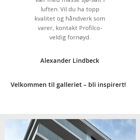
anbefaler alle å bruke dem om man
skal ha glassveranda. Fin utstilling
luften. Vil du ha topp
har de også så man kan se flr man
kvalitet og håndverk som
bestemmer.
varer, kontakt Profilco-
veldig fornøyd.
Kirsten Sæves
Alexander Lindbeck
Velkommen til galleriet – bli inspirert!