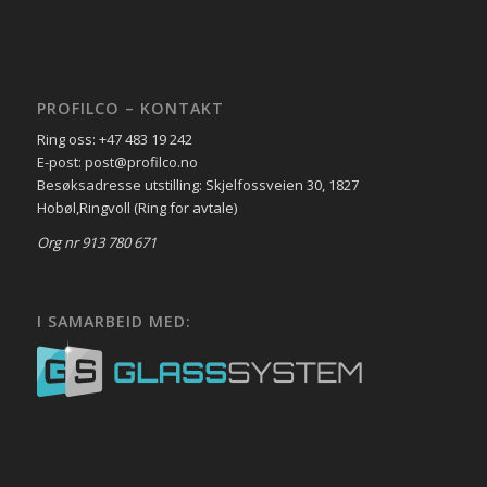
PROFILCO – KONTAKT
Ring oss: +47 483 19 242
E-post: post@profilco.no
Besøksadresse utstilling: Skjelfossveien 30, 1827
Hobøl,Ringvoll (Ring for avtale)
Org nr 913 780 671
I SAMARBEID MED: