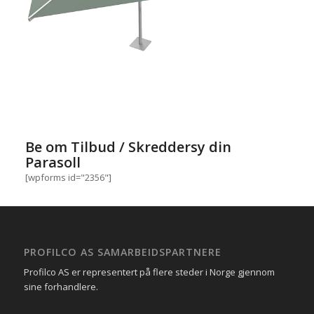
Be om Tilbud / Skreddersy din
Parasoll
[wpforms id="2356"]
PROFILCO AS SAMARBEIDSPARTNERE
Profilco AS er representert på flere steder i Norge gjennom
sine forhandlere.