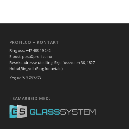
PROFILCO – KONTAKT
Ring oss: +47 483 19 242
E-post: post@profilco.no
Besøksadresse utstilling: Skjelfossveien 30, 1827
Hobøl,Ringvoll (Ring for avtale)
Org nr 913 780 671
I SAMARBEID MED: