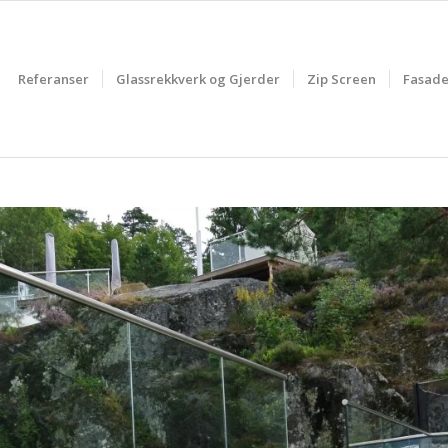
Referanser
Glassrekkverk og Gjerder
Zip Screen
Fasade