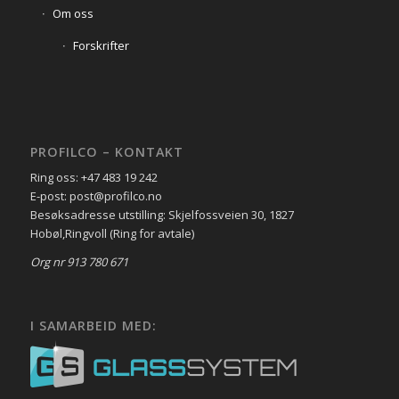
Om oss
Forskrifter
PROFILCO – KONTAKT
Ring oss: +47 483 19 242
E-post: post@profilco.no
Besøksadresse utstilling: Skjelfossveien 30, 1827
Hobøl,Ringvoll (Ring for avtale)
Org nr 913 780 671
I SAMARBEID MED: